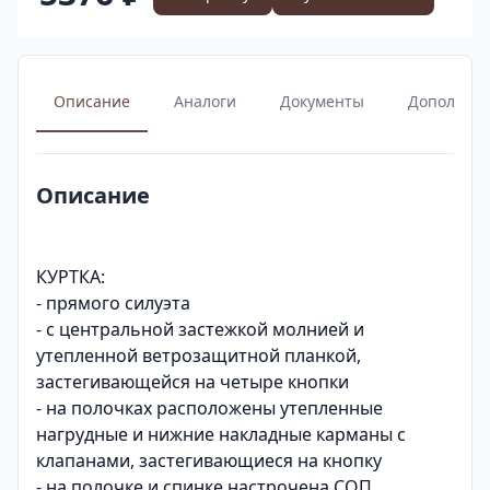
Описание
Аналоги
Документы
Дополнит
Описание
КУРТКА:
- прямого силуэта
- с центральной застежкой молнией и
утепленной ветрозащитной планкой,
застегивающейся на четыре кнопки
- на полочках расположены утепленные
нагрудные и нижние накладные карманы с
клапанами, застегивающиеся на кнопку
- на полочке и спинке настрочена СОП