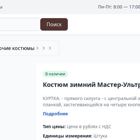
ы
Пн-Пт: 8:00 — 17:0
Поиск
oчие кoстюмы
В наличии
Костюм зимний Мастер-Ультра
КУРТКА: - прямого силуэта - с центрально
планкой, застегивающейся на четыре кнопки
Подробнее
Тип цены:
Цена в рублях с НДС
Единицы измерения:
Штука