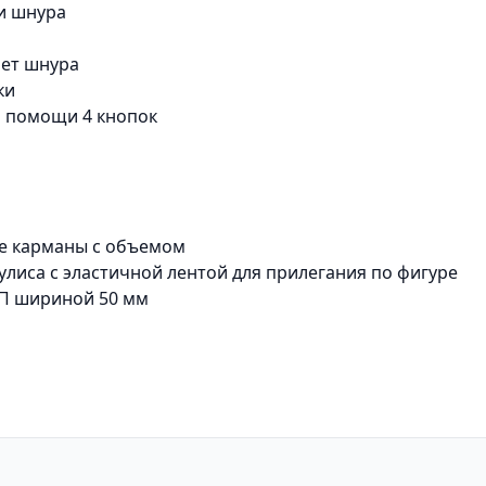
щи шнура
чет шнура
ки
и помощи 4 кнопок
ые карманы с объемом
кулиса с эластичной лентой для прилегания по фигуре
ОП шириной 50 мм